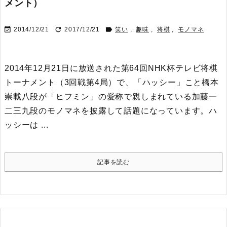
メント）



2014/12/21
2017/12/21
笑い
,
趣味
,
将棋
,
モノマネ
2014年12月21日に放送された第64回NHK杯テレビ将棋
トーナメント（3回戦第4局）で、「ハッシー」こと橋本
崇載八段が「ヒフミン」の愛称で親しまれている加藤一
二三九段のモノマネを披露して話題になっています。
ハ
ッシーは ...
記事を読む