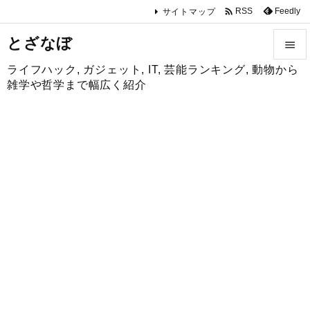

Feedly
RSS
サイトマップ
とざなぼ

ライフハック, ガジェット, IT, 芸能ランキング, 動物から

雑学や哲学まで幅広く紹介
メニュ

サイド

前へ

次へ

検索