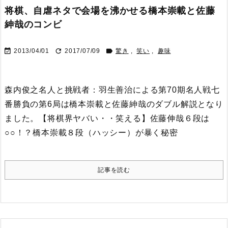
将棋、自虐ネタで会場を沸かせる橋本崇載と佐藤
紳哉のコンビ



2013/04/01
2017/07/09
驚き
,
笑い
,
趣味
森内俊之名人と挑戦者：羽生善治による第70期名人戦七
番勝負の第6局は橋本崇載と佐藤紳哉のダブル解説となり
ました。
【将棋界ヤバい・・笑える】佐藤伸哉６段は
○○！？橋本崇載８段（ハッシー）が暴く秘密
記事を読む