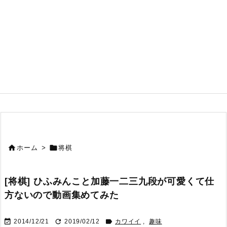


ホーム
>
将棋
[将棋] ひふみんこと加藤一二三九段が可愛くて仕
方ないので動画集めてみた



2014/12/21
2019/02/12
カワイイ
,
趣味