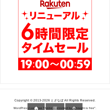
Copyright ©
2013
-2026
とざなぼ
All Rights Reserved.



WordPress Luxeritas Theme is provided by "
Thought is free
".