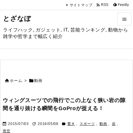

Feedly
RSS
サイトマップ
とざなぼ

ライフハック, ガジェット, IT, 芸能ランキング, 動物から

雑学や哲学まで幅広く紹介
メニュ

サイド

前へ


ホーム
>
動画

次へ
ウィングスーツでの飛行でこの上なく狭い岩の隙

間を通り抜ける瞬間をGoProが捉える！
検索



2015/07/03
2016/05/08
驚き
,
スポーツ
,
動画
,
岩
,
滑空