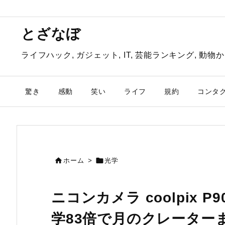
とざなぼ
ライフハック, ガジェット, IT, 芸能ランキング, 
驚き
感動
笑い
ライフ
規約
コンタ


ホーム
>
光学
ニコンカメラ coolpix
学83倍で月のクレーター