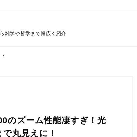
動物から雑学や哲学まで幅広く紹介
クト
 P900のズーム性能凄すぎ！光
まで丸見えに！