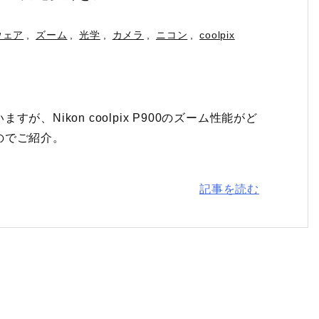
ウェア
,
ズーム
,
光学
,
カメラ
,
ニコン
,
coolpix
、Nikon coolpix P900のズーム性能がど
のでご紹介。
記事を読む