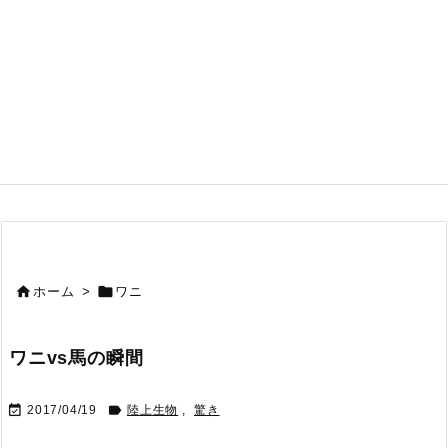


ホーム
>
ワニ
ワニvs馬の瞬間


2017/04/19
陸上生物
,
驚き