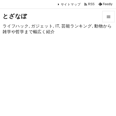

Feedly
RSS
サイトマップ
とざなぼ

ライフハック, ガジェット, IT, 芸能ランキング, 動物から

雑学や哲学まで幅広く紹介
メニュ

サイド

前へ

次へ

検索