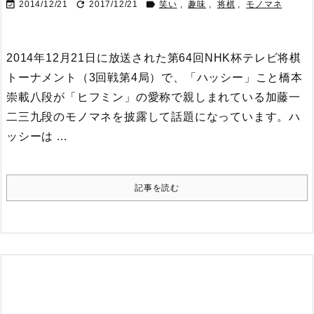



2014/12/21
2017/12/21
笑い
,
趣味
,
将棋
,
モノマネ
2014年12月21日に放送された第64回NHK杯テレビ将棋
トーナメント（3回戦第4局）で、「ハッシー」こと橋本
崇載八段が「ヒフミン」の愛称で親しまれている加藤一
二三九段のモノマネを披露して話題になっています。
ハ
ッシーは ...
記事を読む