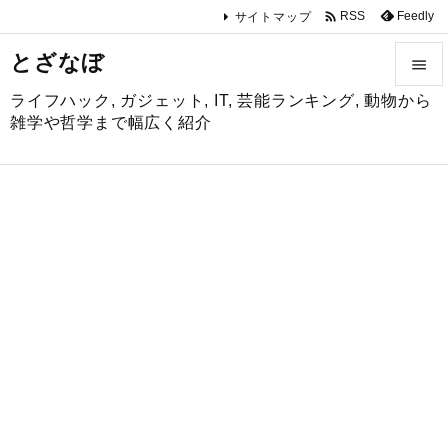

Feedly
RSS
サイトマップ
とざなぼ

ライフハック, ガジェット, IT, 芸能ランキング, 動物から

雑学や哲学まで幅広く紹介
メニュ

サイド

前へ

次へ

検索