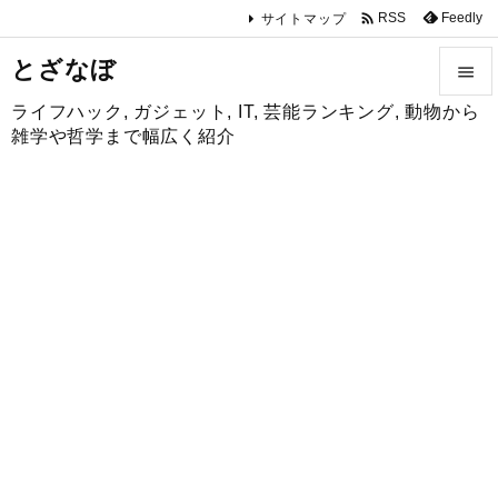

Feedly
RSS
サイトマップ
とざなぼ

ライフハック, ガジェット, IT, 芸能ランキング, 動物から

雑学や哲学まで幅広く紹介
メニュ

サイド

前へ

次へ

検索