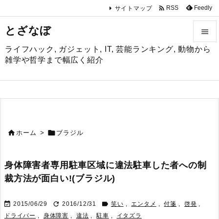

Feedly
RSS
サイトマップ
とざなぼ

ライフハック, ガジェット, IT, 芸能ランキング, 動物から

雑学や哲学まで幅広く紹介
メニュ

サイド

前へ


ホーム
>
ブラジル

次へ
身体障害者専用駐車区域に違法駐車した者への制

裁方法が面白い!(ブラジル)
検索



2015/06/29
2016/12/31
笑い
,
エンタメ
,
付箋
,
啓発
,
ドライバー
,
身体障害
,
違法
,
駐車
,
イタズラ