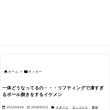


ホーム
>
サッカー
一体どうなってるの・・・リフティングで凄すぎ
るボール捌きをするイケメン



2013/04/18
2016/05/12
スポーツ
,
カッコイイ
,
趣味