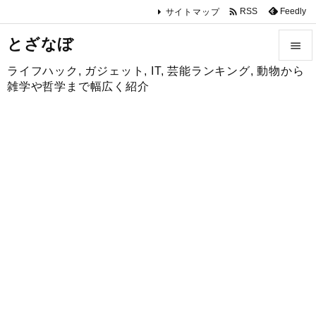

Feedly
RSS
サイトマップ
とざなぼ

ライフハック, ガジェット, IT, 芸能ランキング, 動物から

雑学や哲学まで幅広く紹介
メニュ

サイド

前へ

次へ

検索