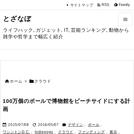

Feedly
RSS
サイトマップ
とざなぼ

ライフハック, ガジェット, IT, 芸能ランキング, 動物から

雑学や哲学まで幅広く紹介
メニュ

サイド

前へ


ホーム
>
クラウド

次へ
100万個のボールで博物館をビーチサイドにする計

画
検索



2015/07/08
2016/05/07
デザイン
,
ボール
,
ワシントンD.C.
,
Indiegogo
,
クラウド
,
ファンディング
,
展示
,