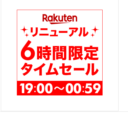
テ
ゴ
リ
ー