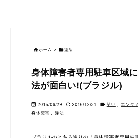


ホーム
>
違法
身体障害者専用駐車区域
法が面白い!(ブラジル)



2015/06/29
2016/12/31
笑い
,
エンタ
身体障害
,
違法
ブラジルのとある通りの「身体障害者専用駐