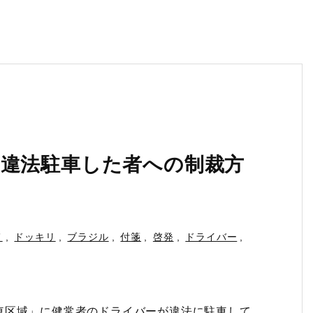
に違法駐車した者への制裁方
メ
,
ドッキリ
,
ブラジル
,
付箋
,
啓発
,
ドライバー
,
車区域」に健常者のドライバーが違法に駐車して