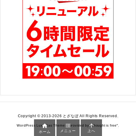
Copyright ©
2013
-2026
とざなぼ
All Rights Reserved.



WordPress Luxeritas Theme is provided by "
Thought is free
".
メニュー
上へ
ホーム