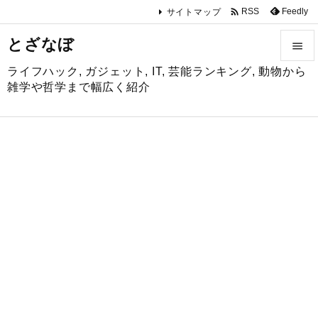

Feedly
RSS
サイトマップ
とざなぼ

ライフハック, ガジェット, IT, 芸能ランキング, 動物から

雑学や哲学まで幅広く紹介
メニュ

サイド

前へ

次へ

検索