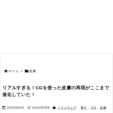


ホーム
>
皮膚
リアルすぎる！CGを使った皮膚の再現がここまで
進化していた！



2015/06/25
2016/05/08
ソフトウェア
,
驚き
,
CG
,
皮膚