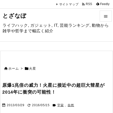

Feedly
RSS
サイトマップ
とざなぼ

ライフハック, ガジェット, IT, 芸能ランキング, 動物から

雑学や哲学まで幅広く紹介
メニュ

サイド

前へ


ホーム
>
火星

次へ
原爆1兆倍の威力！火星に接近中の超巨大彗星が

2014年に衝突の可能性！
検索



2013/03/29
2016/05/15
宇宙
,
自然