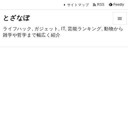

Feedly
RSS
サイトマップ
とざなぼ

ライフハック, ガジェット, IT, 芸能ランキング, 動物から

雑学や哲学まで幅広く紹介
メニュ

サイド

前へ

次へ

検索