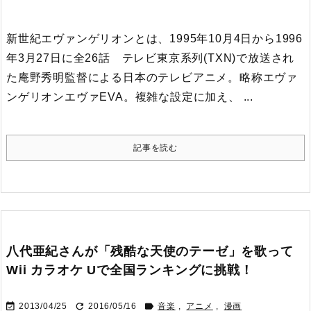
新世紀エヴァンゲリオンとは、1995年10月4日から1996
年3月27日に全26話 テレビ東京系列(TXN)で放送され
た庵野秀明監督による日本のテレビアニメ。
略称エヴァ
ンゲリオンエヴァEVA。
複雑な設定に加え、 ...
記事を読む
八代亜紀さんが「残酷な天使のテーゼ」を歌って
Wii カラオケ Uで全国ランキングに挑戦！



2013/04/25
2016/05/16
音楽
,
アニメ
,
漫画