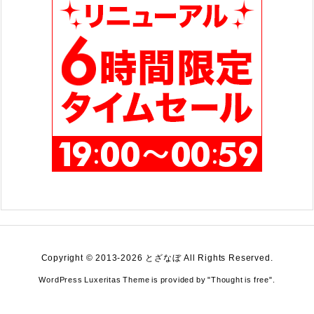
Copyright ©
2013
-2026
とざなぼ
All Rights Reserved.
WordPress Luxeritas Theme is provided by "
Thought is free
".