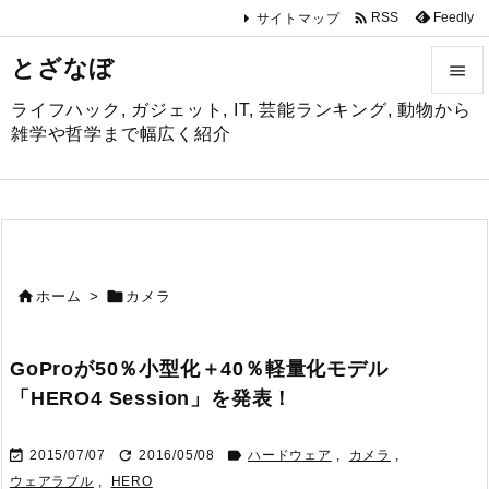

Feedly
RSS
サイトマップ
とざなぼ

ライフハック, ガジェット, IT, 芸能ランキング, 動物から

雑学や哲学まで幅広く紹介
メニュ

サイド

前へ


ホーム
>
カメラ

次へ
GoProが50％小型化＋40％軽量化モデル

「HERO4 Session」を発表！
検索



2015/07/07
2016/05/08
ハードウェア
,
カメラ
,
ウェアラブル
,
HERO